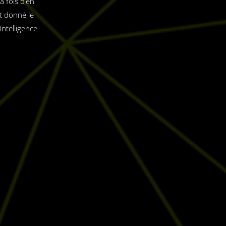
a fois d’en
st donné le
ntelligence