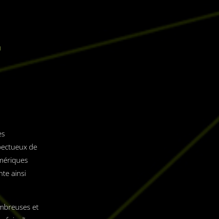
es
spectueux de
mériques
te ainsi
ombreuses et