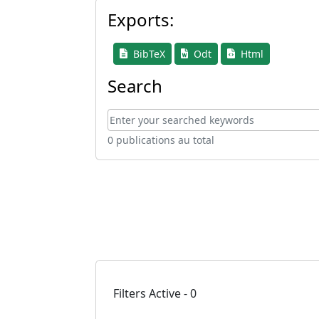
Exports:
BibTeX
Odt
Html
Search
0 publications au total
Filters Active - 0