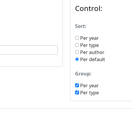
Control:
Sort:
Per year
Per type
Per author
Per default
Group:
Per year
Per type