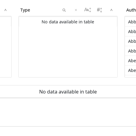
×
^
^
No data available in table
Abb
Abb
Abb
Abb
Abe
Abe
Ada
Add
No data available in table
Ad
Ado
Agl
Ahm