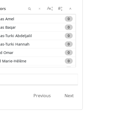
×
^
as Amel
0
as Baqar
0
as-Turki Abdeljalil
0
as-Turki Hannah
0
d Omar
0
l Marie-Hélène
0
m Carole
0
a Mehdi
0
nan Muhammad
0
uane Lounis
0
Previous
Next
zim El-Hassane
0
ane Mourad
0