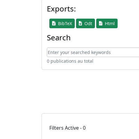
Exports:
BibTeX
Odt
Html
Search
0 publications au total
Filters Active - 0