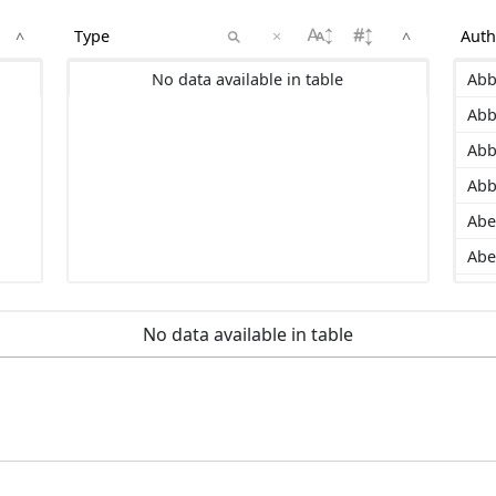
×
^
^
No data available in table
Abb
Abb
Abb
Abb
Abe
Abe
Ada
Add
No data available in table
Ad
Ado
Agl
Ahm