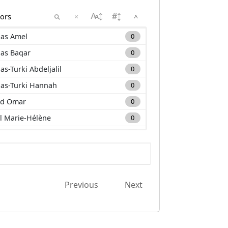
×
^
as Amel
0
as Baqar
0
as-Turki Abdeljalil
0
as-Turki Hannah
0
d Omar
0
l Marie-Hélène
0
m Carole
0
a Mehdi
0
nan Muhammad
0
uane Lounis
0
Previous
Next
zim El-Hassane
0
ane Mourad
0