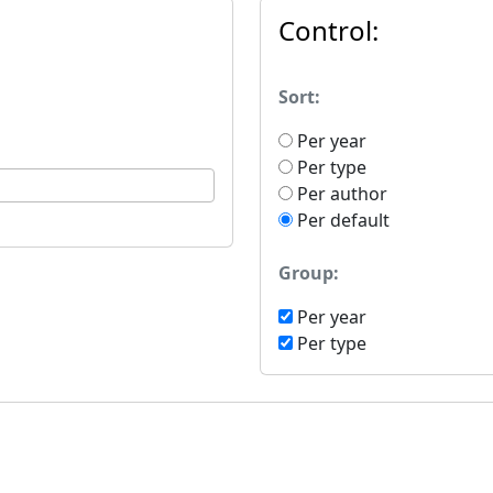
Control:
Sort:
Per year
Per type
Per author
Per default
Group:
Per year
Per type